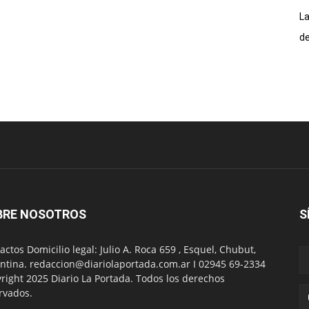
La
de
BRE NOSOTROS
S
actos Domicilio legal: Julio A. Roca 659 , Esquel, Chubut,
ntina. redaccion@diariolaportada.com.ar I 02945 69-2334
right 2025 Diario La Portada. Todos los derechos
rvados.