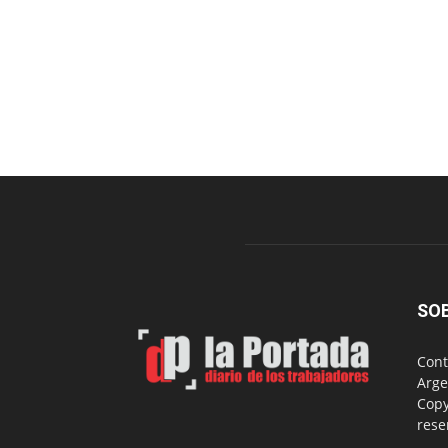
SO
Cont
Arge
Copy
rese