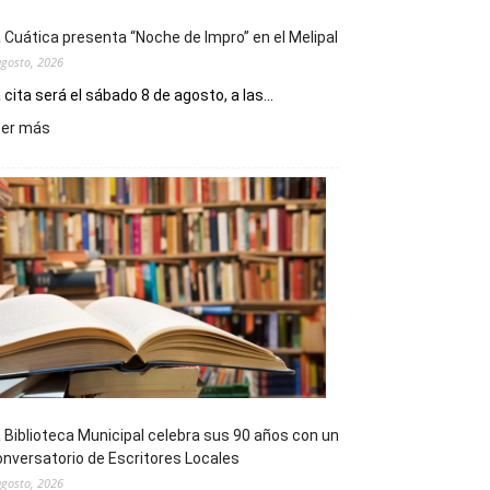
 Cuática presenta “Noche de Impro” en el Melipal
agosto, 2026
 cita será el sábado 8 de agosto, a las...
:
eer más
La
Cuática
presenta
“Noche
de
Impro”
en
el
Melipal
 Biblioteca Municipal celebra sus 90 años con un
nversatorio de Escritores Locales
agosto, 2026