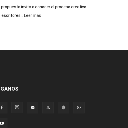
 propuesta invita a conocer el proceso creativo
:
 escritores...
Leer más
La
Biblioteca
Municipal
celebra
sus
90
años
con
un
Conversatorio
de
Escritores
ÍGANOS
Locales