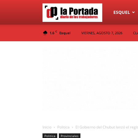
Diario
ESQUEL
C
1.6
VIERNES, AGOSTO 7, 2026
CL
Esquel
La
Portada
Inicio
Politica
El Gobierno del Chubut lanzó el regis
Politica
Provinciales