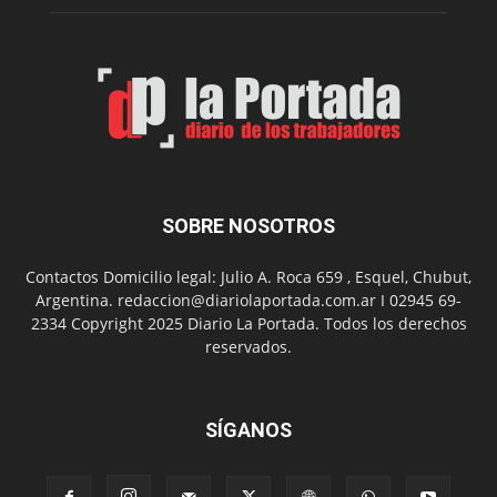
Spider
Man:
Un
Nuevo
Día
SOBRE NOSOTROS
Contactos Domicilio legal: Julio A. Roca 659 , Esquel, Chubut,
Argentina. redaccion@diariolaportada.com.ar I 02945 69-
2334 Copyright 2025 Diario La Portada. Todos los derechos
reservados.
SÍGANOS