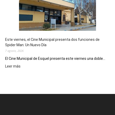
potencial
como
destino
de
reuniones
y
eventos
Este viernes, el Cine Municipal presenta dos funciones de
deportivos
Spider Man: Un Nuevo Día
7 agosto, 2026
El Cine Municipal de Esquel presenta este viernes una doble...
:
Leer más
Este
viernes,
el
Cine
Municipal
presenta
dos
funciones
de