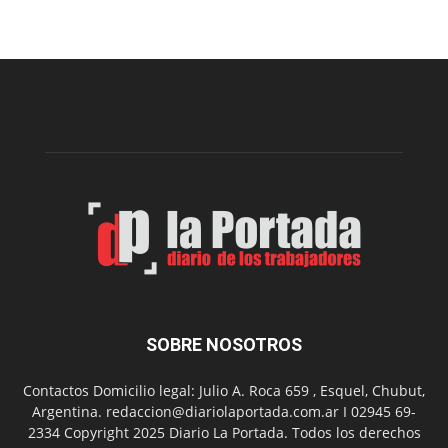
el
Cine
Municipal
presenta
dos
funciones
de
Spider
Man:
Un
Nuevo
Día
SOBRE NOSOTROS
Contactos Domicilio legal: Julio A. Roca 659 , Esquel, Chubut,
Argentina. redaccion@diariolaportada.com.ar I 02945 69-
2334 Copyright 2025 Diario La Portada. Todos los derechos