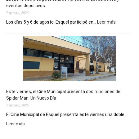
eventos deportivos
7 agosto, 2026
:
Los días 5 y 6 de agosto, Esquel participó en...
Leer más
Esquel
mostró
su
potencial
como
destino
de
reuniones
y
eventos
Este viernes, el Cine Municipal presenta dos funciones de
deportivos
Spider Man: Un Nuevo Día
7 agosto, 2026
El Cine Municipal de Esquel presenta este viernes una doble...
:
Leer más
Este
viernes,