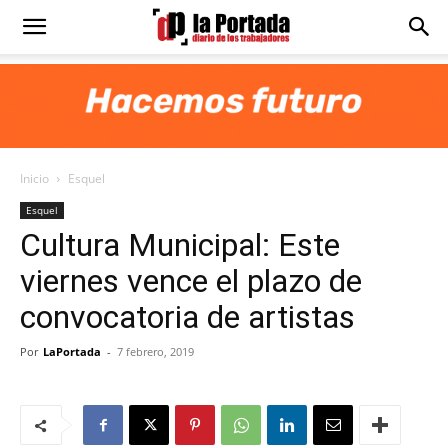
Diario
La
Inicio
Esquel
Portada
Esquel
Cultura Municipal: Este
viernes vence el plazo de
convocatoria de artistas
Por
LaPortada
-
7 febrero, 2019