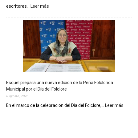
:
escritores...
Leer más
La
Biblioteca
Municipal
celebra
sus
90
años
con
un
Conversatorio
de
Esquel prepara una nueva edición de la Peña Folclórica
Escritores
Municipal por el Día del Folclore
Locales
6 agosto, 2026
:
En el marco de la celebración del Día del Folclore,...
Leer más
Esquel
prepar
una
nueva
edición