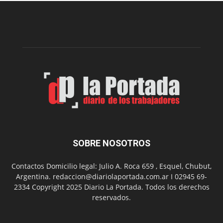
de
la
Peña
Folclór
Municip
por
el
Día
del
Folclor
SOBRE NOSOTROS
Contactos Domicilio legal: Julio A. Roca 659 , Esquel, Chubut,
Argentina. redaccion@diariolaportada.com.ar I 02945 69-
2334 Copyright 2025 Diario La Portada. Todos los derechos
reservados.