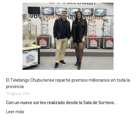
a
artistas
chubutenses
a
inscribirse
en
la
instancia
clasificatoria
del
Pre
Cosquín
El Telebingo Chubutense repartió premios millonarios en toda la
provincia
10 agosto, 2026
Con un nuevo sorteo realizado desde la Sala de Sorteos...
:
Leer más
El
Telebingo
Chubutense