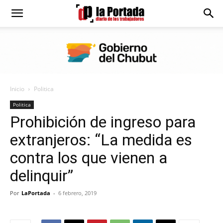
Diario
La
Inicio
Politica
Portada
Politica
Prohibición de ingreso para
extranjeros: “La medida es
contra los que vienen a
delinquir”
Por
LaPortada
-
6 febrero, 2019