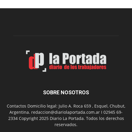
repartió
premios
millonarios
en
toda
la
provincia
SOBRE NOSOTROS
Contactos Domicilio legal: Julio A. Roca 659 , Esquel, Chubut,
Argentina. redaccion@diariolaportada.com.ar I 02945 69-
2334 Copyright 2025 Diario La Portada. Todos los derechos
reservados.