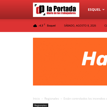
Diario
ESQUEL
C
-4.3
SÁBADO, AGOSTO 8, 2026
C
Esquel
La
Portada
Inicio
Regionales
Están controlados los incendios 
Regionales