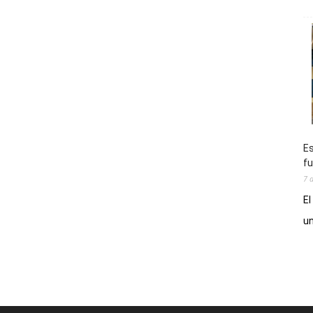
Es
fu
7 
El
un