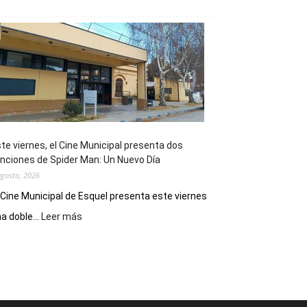
Esquel
mostró
su
potencial
como
destino
de
reuniones
y
eventos
te viernes, el Cine Municipal presenta dos
deportivos
nciones de Spider Man: Un Nuevo Día
agosto, 2026
 Cine Municipal de Esquel presenta este viernes
:
a doble...
Leer más
Este
viernes,
el
Cine
Municipal
presenta