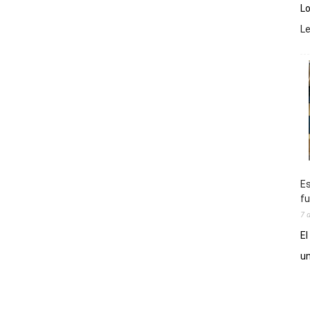
Lo
L
Es
fu
7 
El
un