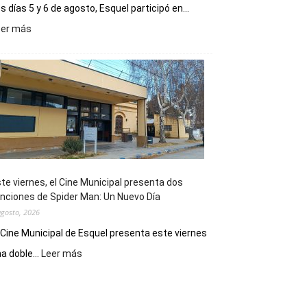
s días 5 y 6 de agosto, Esquel participó en...
:
eer más
Esquel
mostró
su
potencial
como
destino
de
reuniones
y
eventos
te viernes, el Cine Municipal presenta dos
deportivos
nciones de Spider Man: Un Nuevo Día
agosto, 2026
 Cine Municipal de Esquel presenta este viernes
:
a doble...
Leer más
Este
viernes,
el