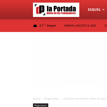
Diario
ESQUEL
C
-3.7
SÁBADO, AGOSTO 8, 2026
C
Esquel
La
Portada
Inicio
Regionales
Colocan cartelería sobre la ruta N
Regionales