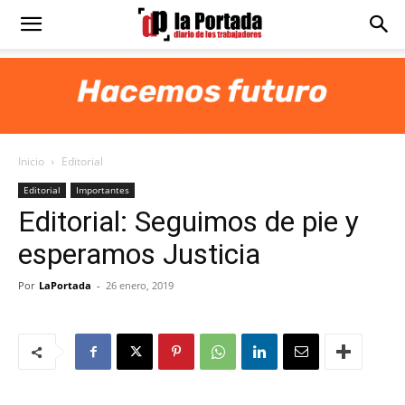
Diario
La
Inicio
Editorial
Portada
Editorial
Importantes
Editorial: Seguimos de pie y
esperamos Justicia
Por
LaPortada
-
26 enero, 2019