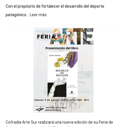
Con el propósito de fortalecer el desarrollo del deporte
:
patagónico...
Leer más
Chubut
será
sede
del
cierre
general
de
los
Juegos
Epade
2027
Cofradía Arte Sur realizará una nueva edición de su Feria de