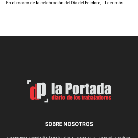
:
En el marco de la celebración del Día del Folclore,...
Leer más
Esquel
prepar
una
nueva
edición
de
la
Peña
Folclór
Municip
por
el
Día
del
Folclor
SOBRE NOSOTROS