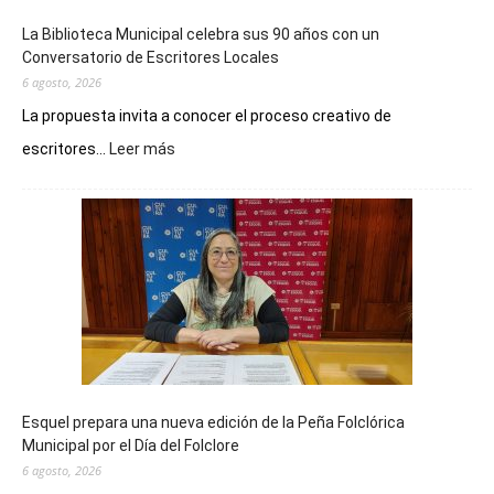
La Biblioteca Municipal celebra sus 90 años con un
Conversatorio de Escritores Locales
6 agosto, 2026
La propuesta invita a conocer el proceso creativo de
:
escritores...
Leer más
La
Biblioteca
Municipal
celebra
sus
90
años
con
un
Conversatorio
de
Esquel prepara una nueva edición de la Peña Folclórica
Escritores
Municipal por el Día del Folclore
Locales
6 agosto, 2026