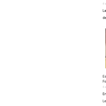
6 
La
de
Es
Fo
6 
En
L