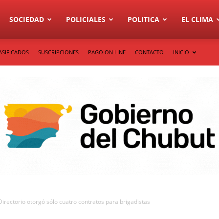
SOCIEDAD
POLICIALES
POLITICA
EL CLIMA
ASIFICADOS
SUSCRIPCIONES
PAGO ON LINE
CONTACTO
INICIO
Directorio otorgó sólo cuatro contratos para brigadistas