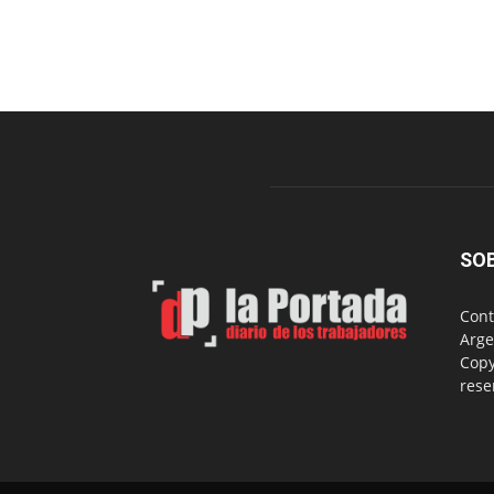
SO
Cont
Arge
Copy
rese