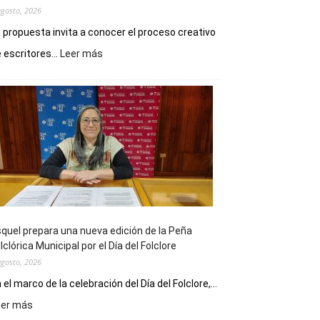
agosto, 2026
 propuesta invita a conocer el proceso creativo
:
 escritores...
Leer más
La
Biblioteca
Municipal
celebra
sus
90
años
con
un
Conversatorio
de
quel prepara una nueva edición de la Peña
Escritores
lclórica Municipal por el Día del Folclore
Locales
agosto, 2026
 el marco de la celebración del Día del Folclore,...
:
eer más
Esquel