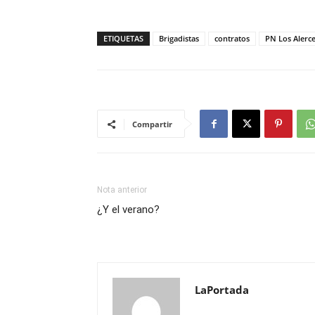
ETIQUETAS
Brigadistas
contratos
PN Los Alerc
Compartir
Nota anterior
¿Y el verano?
LaPortada