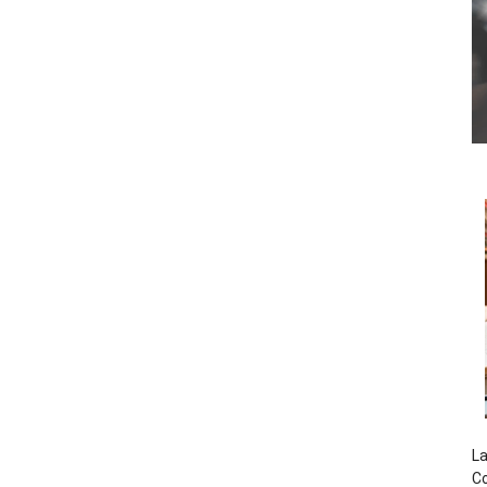
La
Co