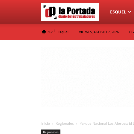
Diario
ESQUEL
C
1.7
VIERNES, AGOSTO 7, 2026
CL
Esquel
La
Portada
Inicio
Regionales
Parque Nacional Los Alerces: El 
Regionales