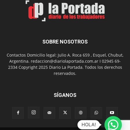
el
barrio
Chanico
Navarro
SOBRE NOSOTROS
Contactos Domicilio legal: Julio A. Roca 659 , Esquel, Chubut,
Argentina. redaccion@diariolaportada.com.ar I 02945 69-
2334 Copyright 2025 Diario La Portada. Todos los derechos
reservados.
SÍGANOS
HOLA!