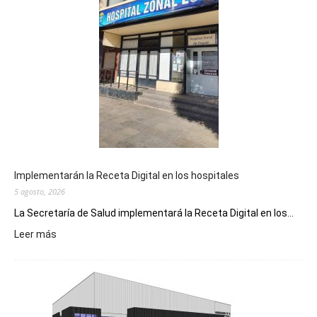
Implementarán la Receta Digital en los hospitales
5 agosto, 2026
La Secretaría de Salud implementará la Receta Digital en los...
:
Leer más
Implementarán
la
Receta
Digital
en