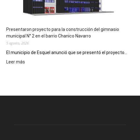
los
hospitales
Presentaron proyecto para la construcción del gimnasio
municipal N° 2 en el barrio Chanico Navarro
5 agosto, 2026
El municipio de Esquel anunció que se presentó el proyecto...
:
Leer más
Presentaron
proyecto
para
la
construcción
del
gimnasio
municipal
N°
2
en