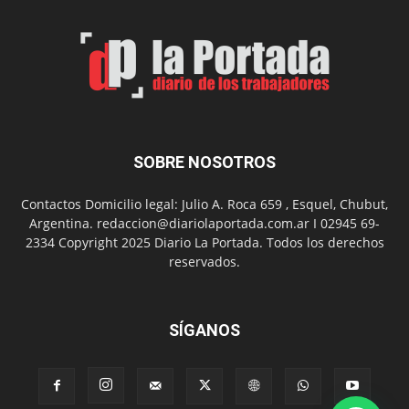
Man:
Un
Nuevo
Día
SOBRE NOSOTROS
Contactos Domicilio legal: Julio A. Roca 659 , Esquel, Chubut,
Argentina. redaccion@diariolaportada.com.ar I 02945 69-
2334 Copyright 2025 Diario La Portada. Todos los derechos
reservados.
SÍGANOS