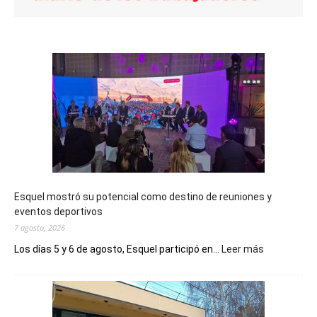
Esquel mostró su potencial como destino de reuniones y
eventos deportivos
7 agosto, 2026
:
Los días 5 y 6 de agosto, Esquel participó en...
Leer más
Esquel
mostró
su
potencial