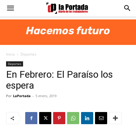
Diario
La
Inicio
Deportes
Portada
Deportes
En Febrero: El Paraíso los
espera
Por
LaPortada
-
5 enero, 2019