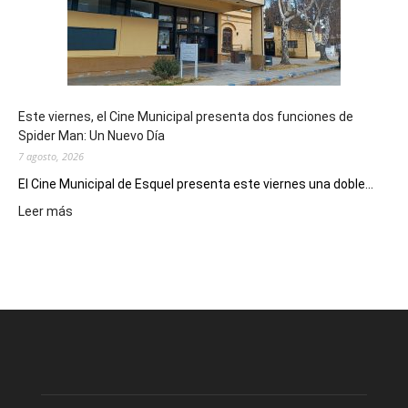
como
destino
de
reuniones
y
eventos
Este viernes, el Cine Municipal presenta dos funciones de
deportivos
Spider Man: Un Nuevo Día
7 agosto, 2026
El Cine Municipal de Esquel presenta este viernes una doble...
:
Leer más
Este
viernes,
el
Cine
Municipal
presenta
dos
funciones
de
Spider