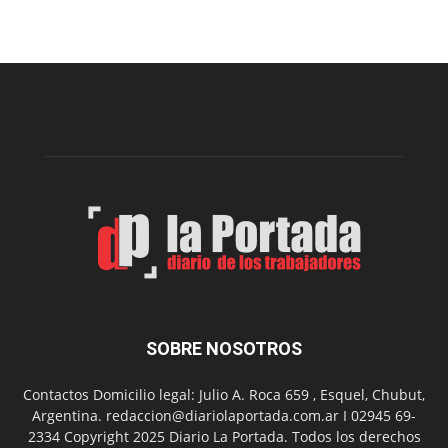
una
nueva
edición
de
la
Peña
Folclór
Municip
por
el
Día
del
Folclor
SOBRE NOSOTROS
Contactos Domicilio legal: Julio A. Roca 659 , Esquel, Chubut,
Argentina. redaccion@diariolaportada.com.ar I 02945 69-
2334 Copyright 2025 Diario La Portada. Todos los derechos