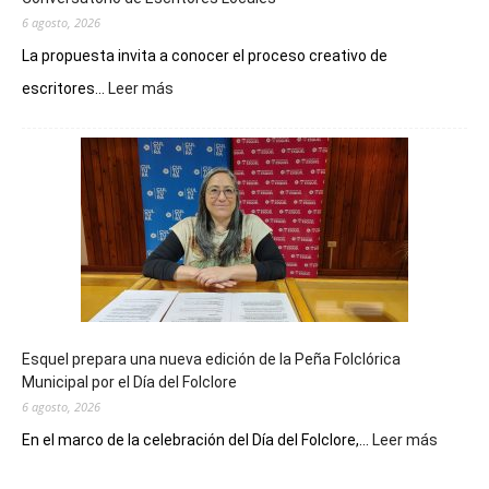
6 agosto, 2026
La propuesta invita a conocer el proceso creativo de
:
escritores...
Leer más
La
Biblioteca
Municipal
celebra
sus
90
años
con
un
Conversatorio
de
Esquel prepara una nueva edición de la Peña Folclórica
Escritores
Municipal por el Día del Folclore
Locales
6 agosto, 2026
:
En el marco de la celebración del Día del Folclore,...
Leer más
Esquel
prepar