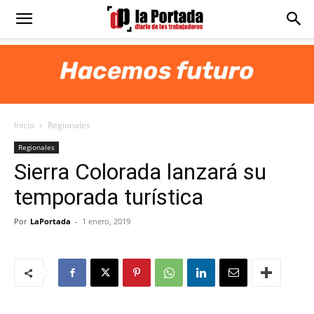
Diario
La
Inicio
Regionales
Portada
Regionales
Sierra Colorada lanzará su
temporada turística
Por
LaPortada
-
1 enero, 2019