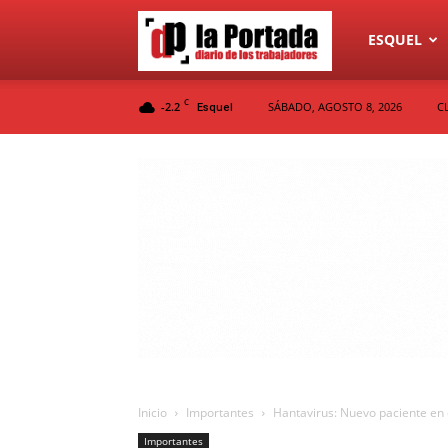
Diario
ESQUEL
C
-2.2
SÁBADO, AGOSTO 8, 2026
C
Esquel
La
Portada
Inicio
Importantes
Hantavirus: Nuevo paciente en
Importantes