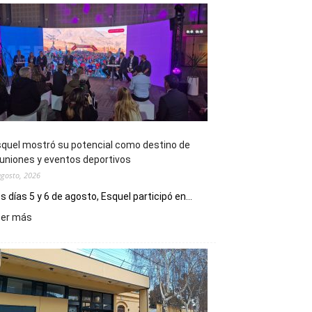
quel mostró su potencial como destino de
uniones y eventos deportivos
agosto, 2026
s días 5 y 6 de agosto, Esquel participó en...
:
eer más
Esquel
mostró
su
potencial
como
destino