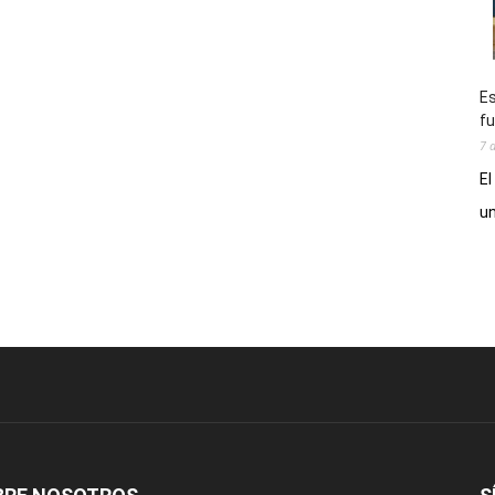
Es
fu
7 
El
un