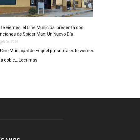
de
reuniones
y
eventos
te viernes, el Cine Municipal presenta dos
deportivos
nciones de Spider Man: Un Nuevo Día
agosto, 2026
 Cine Municipal de Esquel presenta este viernes
:
a doble...
Leer más
Este
viernes,
el
Cine
Municipal
presenta
dos
funciones
de
Spider
Man:
Un