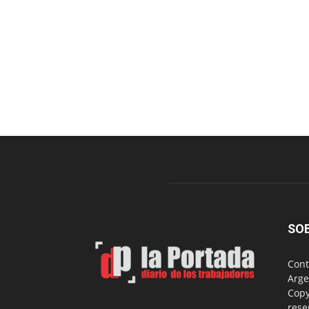
SO
Cont
Arge
Copy
rese