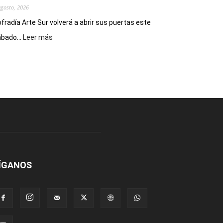
agosto, 2026
fradía Arte Sur volverá a abrir sus puertas este
:
bado...
Leer más
Cofradía
Arte
Sur
realizará
una
nueva
edición
de
su
Feria
de
Arte
ÍGANOS
con
presentación
de
libro
y