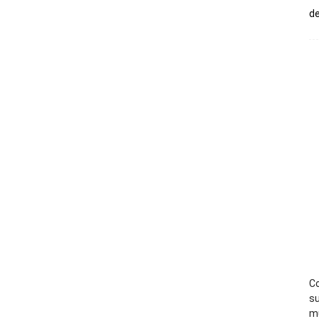
de
Co
su
mú