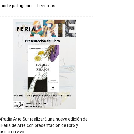
:
porte patagónico...
Leer más
Chubut
será
sede
del
cierre
general
de
los
Juegos
Epade
2027
fradía Arte Sur realizará una nueva edición de
 Feria de Arte con presentación de libro y
sica en vivo