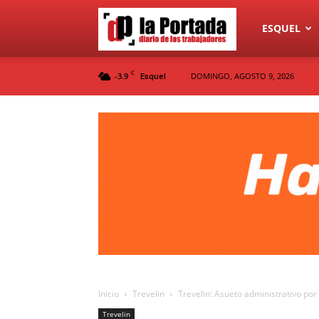
Diario
ESQUEL
C
-3.9
DOMINGO, AGOSTO 9, 2026
Esquel
La
Portada
Inicio
Trevelin
Trevelin: Asueto administrativo por 
Trevelin