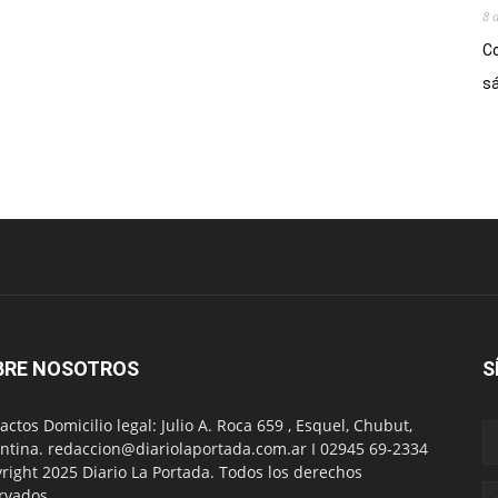
8 
Co
sá
BRE NOSOTROS
S
actos Domicilio legal: Julio A. Roca 659 , Esquel, Chubut,
ntina. redaccion@diariolaportada.com.ar I 02945 69-2334
right 2025 Diario La Portada. Todos los derechos
rvados.