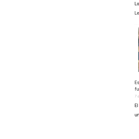
Lo
L
Es
fu
7 
El
un