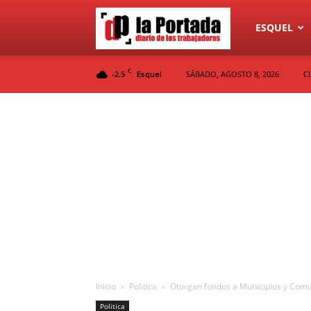
Diario
ESQUEL
C
-2.5
SÁBADO, AGOSTO 8, 2026
C
Esquel
La
Portada
Inicio
Politica
Otorgan fondos a Municipios y Com
Politica