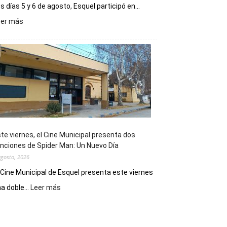
s días 5 y 6 de agosto, Esquel participó en...
:
eer más
Esquel
mostró
su
potencial
como
destino
de
reuniones
y
eventos
te viernes, el Cine Municipal presenta dos
deportivos
nciones de Spider Man: Un Nuevo Día
agosto, 2026
 Cine Municipal de Esquel presenta este viernes
:
a doble...
Leer más
Este
viernes,
el