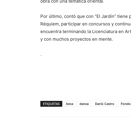
obra con una temática oriental.
Por último, contó que con “El Jardín” tiene 
Réquiem, participar en concursos y continua
encuentra terminando la Licenciatura en Ar
y con muchos proyectos en mente.
.
ETIQUETAS
beca
danza
Darío Castro
Fondo 