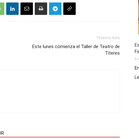
Próxima Nota
Es
Este lunes comienza el Taller de Teatro de
Fo
Títeres
6 
En
L
OR