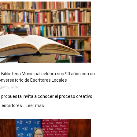
 Biblioteca Municipal celebra sus 90 años con un
nversatorio de Escritores Locales
agosto, 2026
 propuesta invita a conocer el proceso creativo
:
 escritores...
Leer más
La
Biblioteca
Municipal
celebra