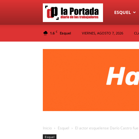
Diario
ESQUEL
C
1.6
VIERNES, AGOSTO 7, 2026
CL
Esquel
La
Portada
Inicio
Esquel
El actor esquelense Darío Castro fue
Esquel