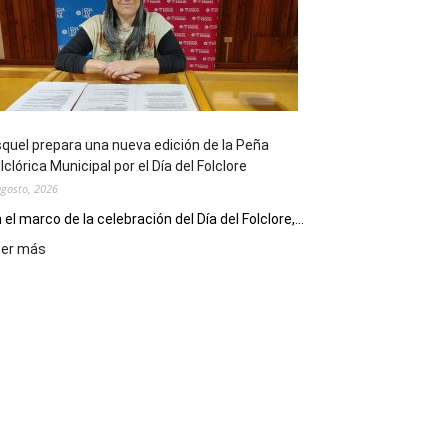
sus
90
años
con
un
Conversatorio
de
quel prepara una nueva edición de la Peña
Escritores
lclórica Municipal por el Día del Folclore
Locales
agosto, 2026
 el marco de la celebración del Día del Folclore,...
:
eer más
Esquel
prepara
una
nueva
edición
de
la
Peña
Folclórica