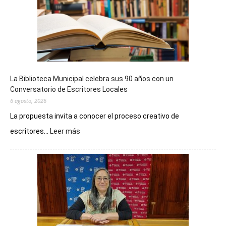
La Biblioteca Municipal celebra sus 90 años con un
Conversatorio de Escritores Locales
6 agosto, 2026
La propuesta invita a conocer el proceso creativo de
:
escritores...
Leer más
La
Biblioteca
Municipal
celebra
sus
90
años
con