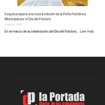
un
Conversatorio
de
Esquel prepara una nueva edición de la Peña Folclórica
Escritores
Municipal por el Día del Folclore
Locales
6 agosto, 2026
:
En el marco de la celebración del Día del Folclore,...
Leer más
Esquel
prepar
una
nueva
edición
de
la
Peña
Folclór
Municip
por
el
Día
del