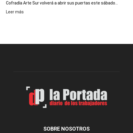
Cofradía Arte Sur volverá a abrir sus puertas este sábado...
:
Leer más
Cofradía
Arte
Sur
realizará
una
nueva
edición
de
su
Feria
de
Arte
con
presentación
de
libro
y
música
SOBRE NOSOTROS
en