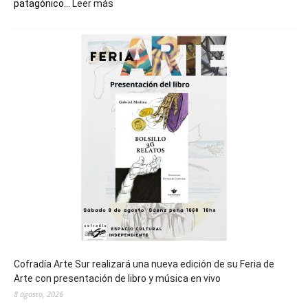
:
patagónico...
Leer más
Chubut
será
sede
del
cierre
general
de
los
Juegos
Epade
2027
Cofradía Arte Sur realizará una nueva edición de su Feria de
Arte con presentación de libro y música en vivo
8 agosto, 2026