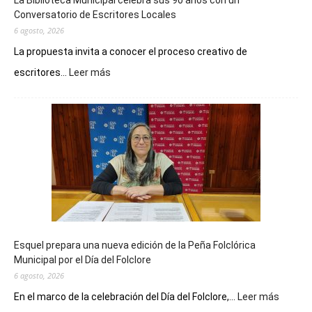
La Biblioteca Municipal celebra sus 90 años con un
Conversatorio de Escritores Locales
6 agosto, 2026
La propuesta invita a conocer el proceso creativo de
:
escritores...
Leer más
La
Biblioteca
Municipal
celebra
sus
90
años
con
un
Conversatorio
de
Esquel prepara una nueva edición de la Peña Folclórica
Escritores
Municipal por el Día del Folclore
Locales
6 agosto, 2026
:
En el marco de la celebración del Día del Folclore,...
Leer más
Esquel