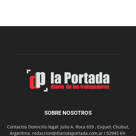
prepar
una
nueva
edición
de
la
Peña
Folclór
Municip
por
el
Día
del
Folclor
SOBRE NOSOTROS
Contactos Domicilio legal: Julio A. Roca 659 , Esquel, Chubut,
Argentina. redaccion@diariolaportada.com.ar I 02945 69-