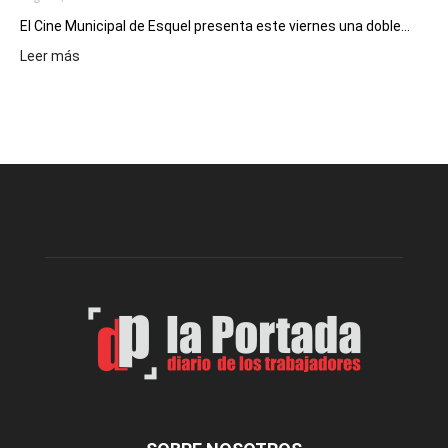
El Cine Municipal de Esquel presenta este viernes una doble...
:
Leer más
Este
viernes,
el
Cine
Municipal
presenta
dos
funciones
de
Spider
Man:
Un
Nuevo
Día