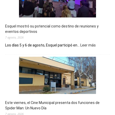
Esquel mostró su potencial como destino de reuniones y
eventos deportivos
7 agosto, 2026
:
Los días 5 y 6 de agosto, Esquel participó en...
Leer más
Esquel
mostró
su
potencial
como
destino
de
reuniones
y
eventos
Este viernes, el Cine Municipal presenta dos funciones de
deportivos
Spider Man: Un Nuevo Día
7 agosto, 2026