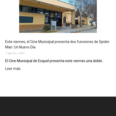
q
u
e
l
m
o
s
t
Este viernes, el Cine Municipal presenta dos funciones de Spider
r
Man: Un Nuevo Día
ó
7 agosto, 2026
s
u
El Cine Municipal de Esquel presenta este viernes una doble...
p
Leer más
:
o
E
t
s
e
t
n
e
c
v
i
i
a
e
l
r
c