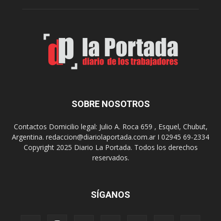
n
o
e
m
s
o
,
d
e
e
l
s
C
t
i
i
n
n
e
o
SOBRE NOSOTROS
M
d
u
e
Contactos Domicilio legal: Julio A. Roca 659 , Esquel, Chubut,
n
r
Argentina. redaccion@diariolaportada.com.ar I 02945 69-2334
i
e
Copyright 2025 Diario La Portada. Todos los derechos
c
u
reservados.
i
n
p
i
a
o
l
SÍGANOS
n
p
e
r
s
e