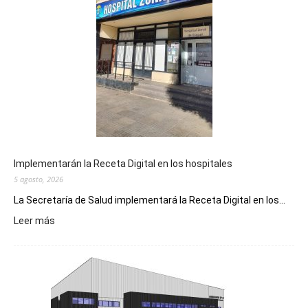
Implementarán la Receta Digital en los hospitales
5 agosto, 2026
La Secretaría de Salud implementará la Receta Digital en los...
:
Leer más
Implementarán
la
Receta
Digital
en
los