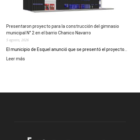
hospitales
Presentaron proyecto para la construcción del gimnasio
municipal N° 2 en el barrio Chanico Navarro
5 agosto, 2026
El municipio de Esquel anunció que se presentó el proyecto...
:
Leer más
Presentaron
proyecto
para
la
construcción
del
gimnasio
municipal
N°
2
en
el