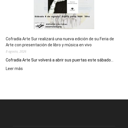
Cofradía Arte Sur realizará una nueva edición de su Feria de
Arte con presentación de libro y música en vivo
8 agosto, 2026
Cofradía Arte Sur volverá a abrir sus puertas este sábado...
:
Leer más
Cofradía
Arte
Sur
realizará
una
nueva
edición
de
su