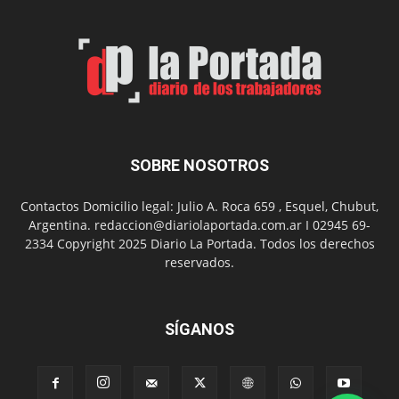
Feria
de
Arte
con
presentación
de
libro
y
música
SOBRE NOSOTROS
en
vivo
Contactos Domicilio legal: Julio A. Roca 659 , Esquel, Chubut,
Argentina. redaccion@diariolaportada.com.ar I 02945 69-
2334 Copyright 2025 Diario La Portada. Todos los derechos
reservados.
SÍGANOS