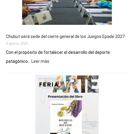
Chubut será sede del cierre general de los Juegos Epade 2027
8 agosto, 2026
Con el propósito de fortalecer el desarrollo del deporte
:
patagónico...
Leer más
Chubut
será
sede
del
cierre
general
de
los
Juegos
Epade
2027