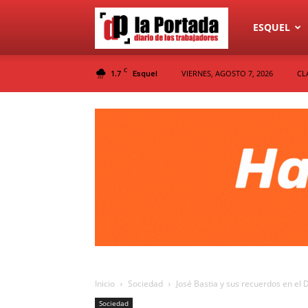
Diario
ESQUEL
C
1.7
VIERNES, AGOSTO 7, 2026
CL
Esquel
La
Portada
Inicio
Sociedad
José Bastia y sus recuerdos en el Dí
Sociedad