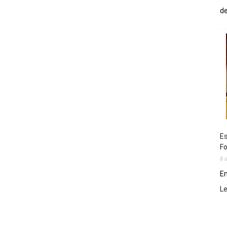
de
Es
Fo
6 
En
L