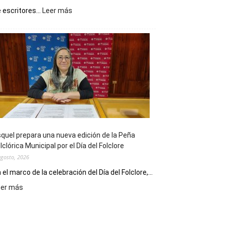
:
 escritores...
Leer más
La
Biblioteca
Municipal
celebra
sus
90
años
con
un
Conversatorio
de
quel prepara una nueva edición de la Peña
Escritores
lclórica Municipal por el Día del Folclore
Locales
agosto, 2026
 el marco de la celebración del Día del Folclore,...
:
eer más
Esquel
prepara
una