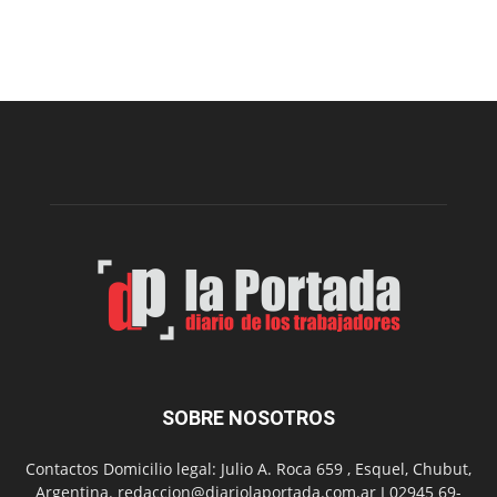
Este
viernes,
el
Cine
Municipal
presenta
dos
funciones
de
Spider
Man:
Un
Nuevo
Día
SOBRE NOSOTROS
Contactos Domicilio legal: Julio A. Roca 659 , Esquel, Chubut,
Argentina. redaccion@diariolaportada.com.ar I 02945 69-