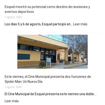
Esquel mostró su potencial como destino de reuniones y
eventos deportivos
7 agosto, 2026
:
Los días 5 y 6 de agosto, Esquel participó en...
Leer más
Esquel
mostró
su
potencial
como
destino
de
reuniones
y
eventos
Este viernes, el Cine Municipal presenta dos funciones de
deportivos
Spider Man: Un Nuevo Día
7 agosto, 2026
El Cine Municipal de Esquel presenta este viernes una doble...
:
Leer más