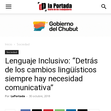
Diario
La
Inicio
Sociedad
Portada
Sociedad
Lenguaje Inclusivo: “Detrás
de los cambios lingüísticos
siempre hay necesidad
comunicativa”
Por
LaPortada
-
30 octubre, 2018