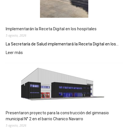
Implementarán la Receta Digital en los hospitales
5 agosto, 2026
La Secretaría de Salud implementará la Receta Digital en los...
:
Leer más
Implementarán
la
Receta
Digital
en
los
hospitales
Presentaron proyecto para la construcción del gimnasio
municipal N° 2 en el barrio Chanico Navarro
5 agosto, 2026