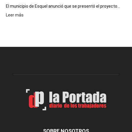
El municipio de Esquel anunció que se presentó el proyecto...
:
Leer más
Presentaron
proyecto
para
la
construcción
del
gimnasio
municipal
N°
2
en
el
barrio
Chanico
Navarro
SOBRE NOSOTROS