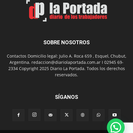
Arte
con
presentación
de
libro
y
música
SOBRE NOSOTROS
en
vivo
Contactos Domicilio legal: Julio A. Roca 659 , Esquel, Chubut,
Argentina. redaccion@diariolaportada.com.ar I 02945 69-
2334 Copyright 2025 Diario La Portada. Todos los derechos
reservados.
SÍGANOS