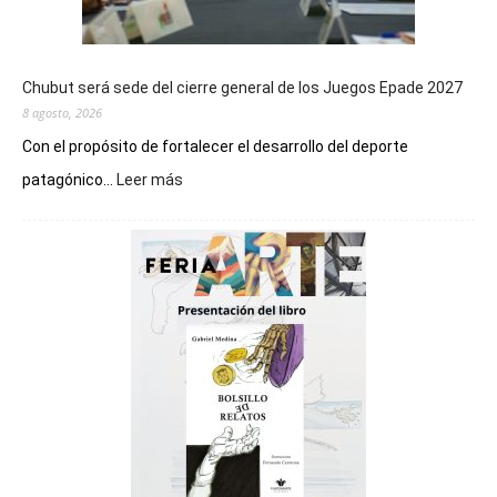
Chubut será sede del cierre general de los Juegos Epade 2027
8 agosto, 2026
Con el propósito de fortalecer el desarrollo del deporte
:
patagónico...
Leer más
Chubut
será
sede
del
cierre
general
de
los
Juegos
Epade
2027