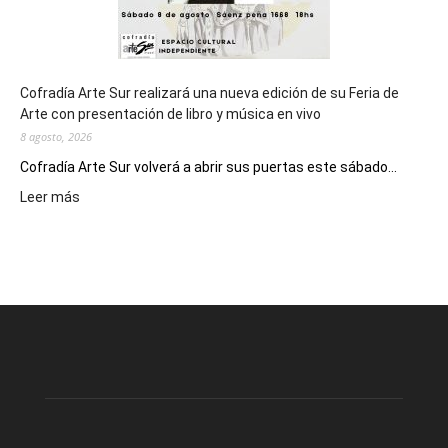
Cofradía Arte Sur realizará una nueva edición de su Feria de
Arte con presentación de libro y música en vivo
8 agosto, 2026
Cofradía Arte Sur volverá a abrir sus puertas este sábado...
:
Leer más
Cofradía
Arte
Sur
realizará
una
nueva
edición
de
su
Feria
de