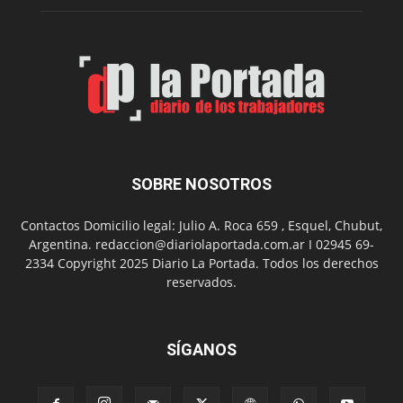
Feria
de
Arte
con
presentación
de
libro
y
música
SOBRE NOSOTROS
en
vivo
Contactos Domicilio legal: Julio A. Roca 659 , Esquel, Chubut,
Argentina. redaccion@diariolaportada.com.ar I 02945 69-
2334 Copyright 2025 Diario La Portada. Todos los derechos
reservados.
SÍGANOS