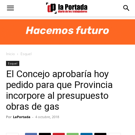
Diario
La
Inicio
Esquel
Portada
Esquel
El Concejo aprobaría hoy
pedido para que Provincia
incorpore al presupuesto
obras de gas
Por
LaPortada
-
4 octubre, 2018