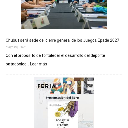
Chubut será sede del cierre general de los Juegos Epade 2027
8 agosto, 2026
Con el propósito de fortalecer el desarrollo del deporte
:
patagónico...
Leer más
Chubut
será
sede
del
cierre
general
de
los
Juegos
Epade