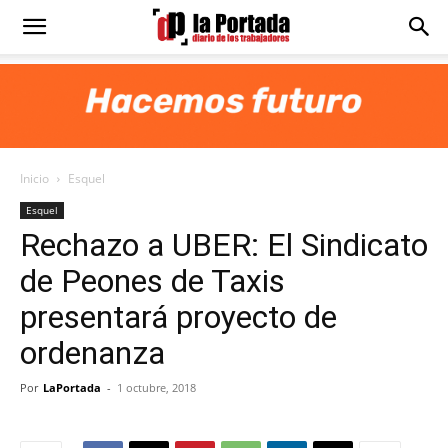
Diario
La
Inicio
Esquel
Portada
Esquel
Rechazo a UBER: El Sindicato
de Peones de Taxis
presentará proyecto de
ordenanza
Por
LaPortada
-
1 octubre, 2018