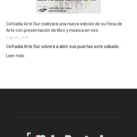
Cofradía Arte Sur realizará una nueva edición de su Feria de
Arte con presentación de libro y música en vivo
8 agosto, 2026
Cofradía Arte Sur volverá a abrir sus puertas este sábado...
:
Leer más
Cofradía
Arte
Sur
realizará
una
nueva
edición
de
su
Feria
de
Arte