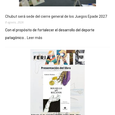
Chubut será sede del cierre general de los Juegos Epade 2027
8 agosto, 2026
Con el propósito de fortalecer el desarrollo del deporte
:
patagónico...
Leer más
Chubut
será
sede
del
cierre
general
de
los
Juegos
Epade
2027