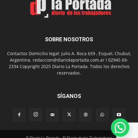
con
presentación
de
libro
y
música
SOBRE NOSOTROS
en
vivo
Contactos Domicilio legal: Julio A. Roca 659 , Esquel, Chubut,
Argentina. redaccion@diariolaportada.com.ar I 02945 69-
2334 Copyright 2025 Diario La Portada. Todos los derechos
reservados.
SÍGANOS
© Diario La Portada - El Diario de los Trabajadores