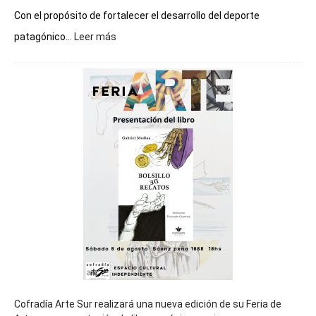
Con el propósito de fortalecer el desarrollo del deporte
:
patagónico...
Leer más
Chubut
será
sede
del
cierre
general
de
los
Juegos
Epade
2027
Cofradía Arte Sur realizará una nueva edición de su Feria de