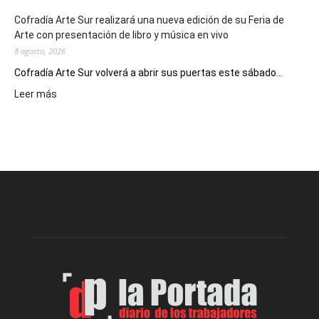
Cofradía Arte Sur realizará una nueva edición de su Feria de
Arte con presentación de libro y música en vivo
8 agosto, 2026
Cofradía Arte Sur volverá a abrir sus puertas este sábado...
:
Leer más
Cofradía
Arte
Sur
realizará
una
nueva
edición
de
su
Feria
de
Arte
con
presentación
de