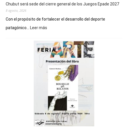
Chubut será sede del cierre general de los Juegos Epade 2027
8 agosto, 2026
Con el propósito de fortalecer el desarrollo del deporte
:
patagónico...
Leer más
Chubut
será
sede
del
cierre
general
de
los
Juegos
Epade
2027