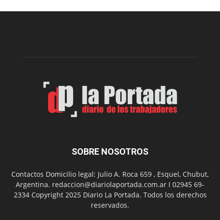
edición
de
la
Peña
Folclór
Municip
por
el
Día
del
Folclor
SOBRE NOSOTROS
Contactos Domicilio legal: Julio A. Roca 659 , Esquel, Chubut,
Argentina. redaccion@diariolaportada.com.ar I 02945 69-
2334 Copyright 2025 Diario La Portada. Todos los derechos
reservados.