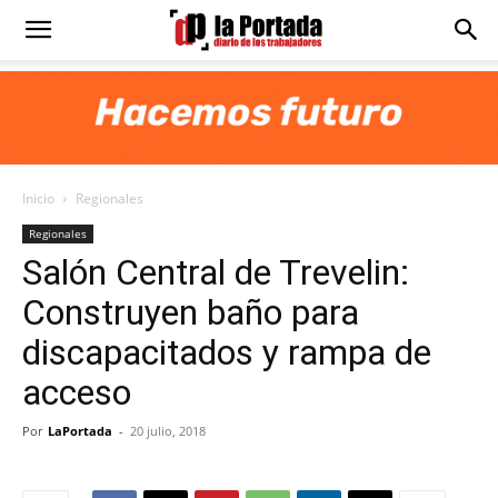
Diario
La
Inicio
Regionales
Portada
Regionales
Salón Central de Trevelin:
Construyen baño para
discapacitados y rampa de
acceso
Por
LaPortada
-
20 julio, 2018