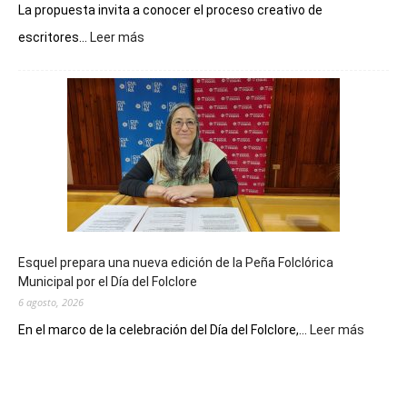
La propuesta invita a conocer el proceso creativo de
:
escritores...
Leer más
La
Biblioteca
Municipal
celebra
sus
90
años
con
un
Conversatorio
de
Esquel prepara una nueva edición de la Peña Folclórica
Escritores
Municipal por el Día del Folclore
Locales
6 agosto, 2026
:
En el marco de la celebración del Día del Folclore,...
Leer más
Esquel
prepar
una
nueva