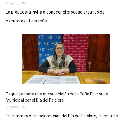
6 agosto, 2026
La propuesta invita a conocer el proceso creativo de
:
escritores...
Leer más
La
Biblioteca
Municipal
celebra
sus
90
años
con
un
Conversatorio
de
Esquel prepara una nueva edición de la Peña Folclórica
Escritores
Municipal por el Día del Folclore
Locales
6 agosto, 2026
:
En el marco de la celebración del Día del Folclore,...
Leer más
Esquel
prepar