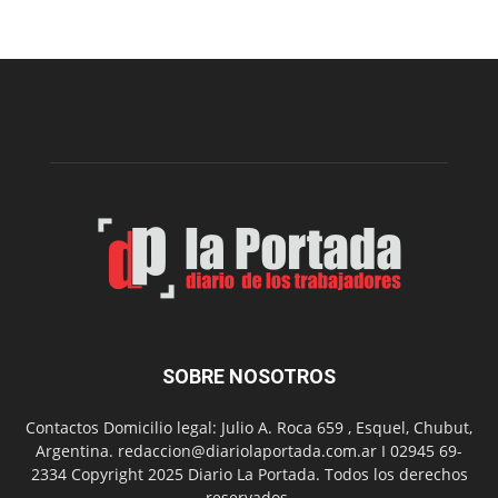
una
nueva
edición
de
la
Peña
Folclór
Municip
por
el
Día
del
Folclor
SOBRE NOSOTROS
Contactos Domicilio legal: Julio A. Roca 659 , Esquel, Chubut,
Argentina. redaccion@diariolaportada.com.ar I 02945 69-
2334 Copyright 2025 Diario La Portada. Todos los derechos
reservados.