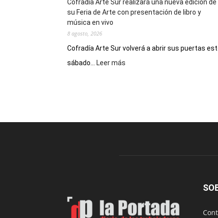
Cofradía Arte Sur realizará una nueva edición de
su Feria de Arte con presentación de libro y
música en vivo
8 agosto, 2026
Cofradía Arte Sur volverá a abrir sus puertas es
:
sábado...
Leer más
Cofradía
Arte
Sur
realizará
una
nueva
edición
de
su
Feria
de
Arte
SO
con
presentación
Cont
de