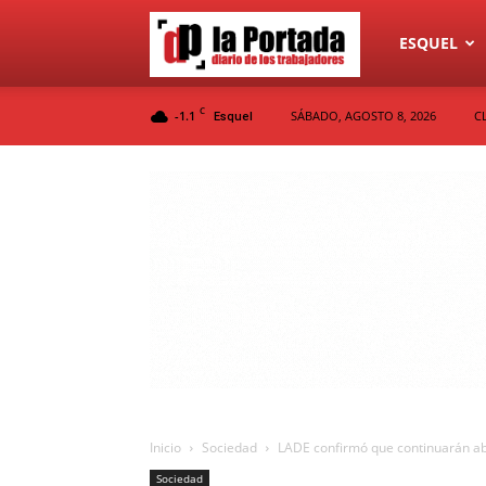
Diario
ESQUEL
C
-1.1
SÁBADO, AGOSTO 8, 2026
C
Esquel
La
Portada
Inicio
Sociedad
LADE confirmó que continuarán abi
Sociedad