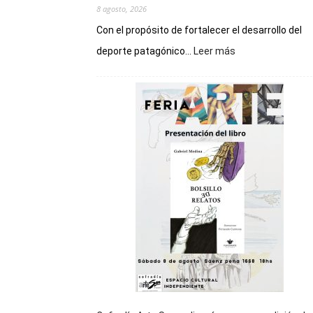
8 agosto, 2026
Con el propósito de fortalecer el desarrollo del
:
deporte patagónico...
Leer más
Chubut
será
sede
del
cierre
general
de
los
Juegos
Epade
2027