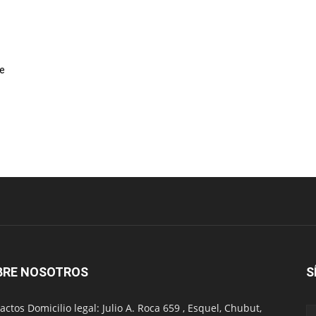
te
BRE NOSOTROS
S
actos Domicilio legal: Julio A. Roca 659 , Esquel, Chubut,