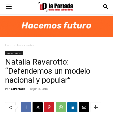
Diario
La
Inicio
Importantes
Portada
Importantes
Natalia Ravarotto:
“Defendemos un modelo
nacional y popular”
Por
LaPortada
-
10 junio, 2018