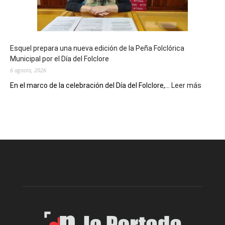
con
un
Conversatorio
de
Esquel prepara una nueva edición de la Peña Folclórica
Escritores
Municipal por el Día del Folclore
Locales
6 agosto, 2026
:
En el marco de la celebración del Día del Folclore,...
Leer más
Esquel
prepar
una
nueva
edición
de
la
Peña
Folclór
Municip
por
el
Día