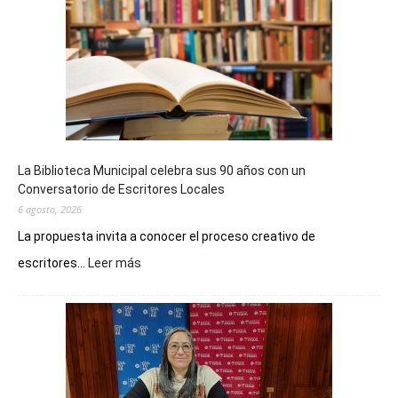
La Biblioteca Municipal celebra sus 90 años con un
Conversatorio de Escritores Locales
6 agosto, 2026
La propuesta invita a conocer el proceso creativo de
:
escritores...
Leer más
La
Biblioteca
Municipal
celebra
sus
90
años