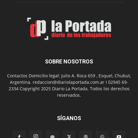
2
en
el
barrio
Chanico
Navarro
SOBRE NOSOTROS
Contactos Domicilio legal: Julio A. Roca 659 , Esquel, Chubut,
Argentina. redaccion@diariolaportada.com.ar I 02945 69-
2334 Copyright 2025 Diario La Portada. Todos los derechos
reservados.
SÍGANOS