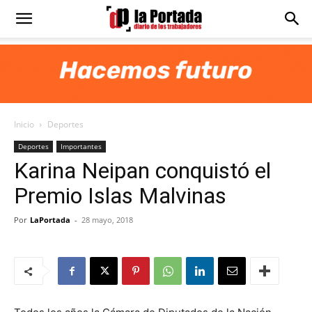
Diario
La
Inicio
Deportes
Portada
Deportes
Importantes
Karina Neipan conquistó el
Premio Islas Malvinas
Por
LaPortada
-
28 mayo, 2018