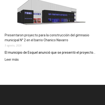
Receta
Digital
en
los
hospitales
Presentaron proyecto para la construcción del gimnasio
municipal N° 2 en el barrio Chanico Navarro
5 agosto, 2026
El municipio de Esquel anunció que se presentó el proyecto...
:
Leer más
Presentaron
proyecto
para
la
construcción
del
gimnasio
municipal
N°