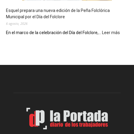
de
Esquel prepara una nueva edición de la Peña Folclórica
Escritores
Municipal por el Día del Folclore
Locales
6 agosto, 2026
:
En el marco de la celebración del Día del Folclore,...
Leer más
Esquel
prepar
una
nueva
edición
de
la
Peña
Folclór
Municip
por
el
Día
del
Folclor