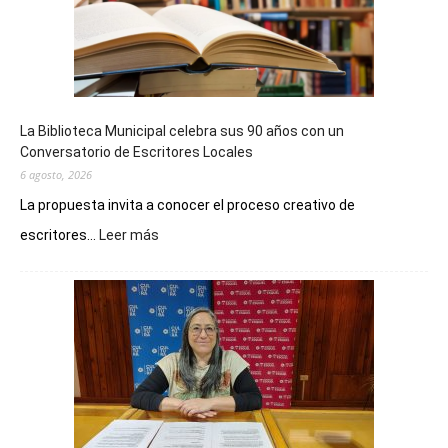
La Biblioteca Municipal celebra sus 90 años con un
Conversatorio de Escritores Locales
6 agosto, 2026
La propuesta invita a conocer el proceso creativo de
:
escritores...
Leer más
La
Biblioteca
Municipal
celebra
sus
90
años
con
un
Conversatorio