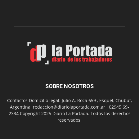
nueva
edición
de
su
Feria
de
Arte
con
presentación
de
libro
y
música
SOBRE NOSOTROS
en
vivo
Contactos Domicilio legal: Julio A. Roca 659 , Esquel, Chubut,
Argentina. redaccion@diariolaportada.com.ar I 02945 69-
2334 Copyright 2025 Diario La Portada. Todos los derechos
reservados.