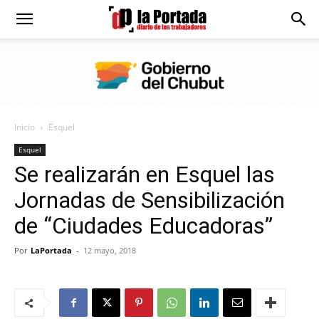
Diario
La
Inicio
Esquel
Portada
Esquel
Se realizarán en Esquel las
Jornadas de Sensibilización
de “Ciudades Educadoras”
Por
LaPortada
-
12 mayo, 2018