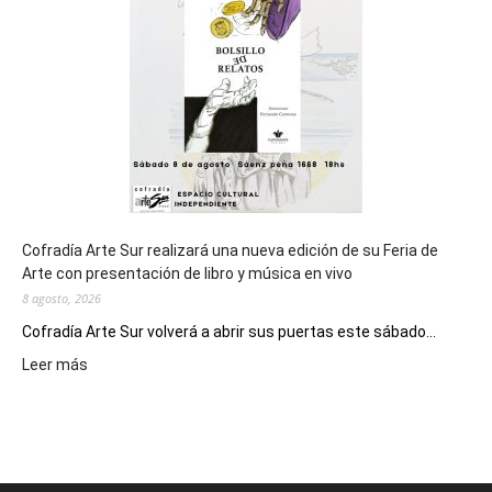
los
Juegos
Epade
2027
Cofradía Arte Sur realizará una nueva edición de su Feria de
Arte con presentación de libro y música en vivo
8 agosto, 2026
Cofradía Arte Sur volverá a abrir sus puertas este sábado...
:
Leer más
Cofradía
Arte
Sur
realizará
una