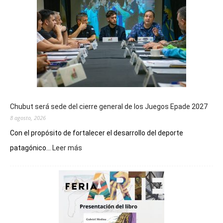
Chubut será sede del cierre general de los Juegos Epade 2027
8 agosto, 2026
Con el propósito de fortalecer el desarrollo del deporte
:
patagónico...
Leer más
Chubut
será
sede
del
cierre
general
de