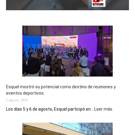
Esquel mostró su potencial como destino de reuniones y
eventos deportivos
7 agosto, 2026
:
Los días 5 y 6 de agosto, Esquel participó en...
Leer más
Esquel
mostró
su
potencial