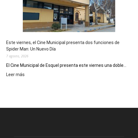
como
destino
de
reuniones
y
eventos
Este viernes, el Cine Municipal presenta dos funciones de
deportivos
Spider Man: Un Nuevo Día
7 agosto, 2026
El Cine Municipal de Esquel presenta este viernes una doble...
:
Leer más
Este
viernes,
el
Cine
Municipal
presenta
dos
funciones
de