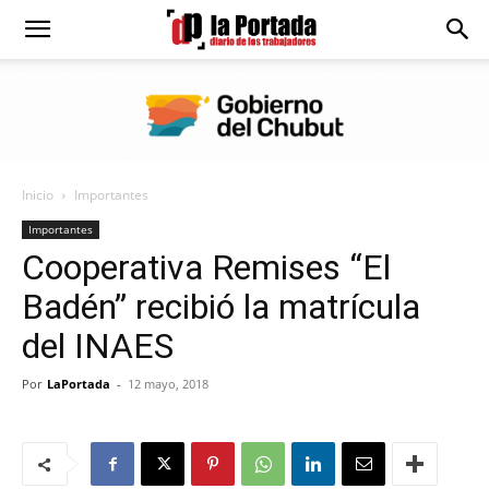
Diario
La
Inicio
Importantes
Portada
Importantes
Cooperativa Remises “El
Badén” recibió la matrícula
del INAES
Por
LaPortada
-
12 mayo, 2018