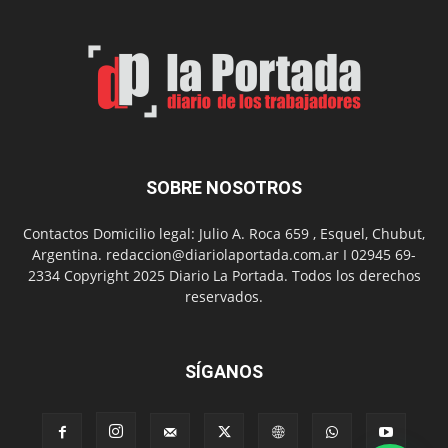
Spider
Man:
Un
Nuevo
Día
SOBRE NOSOTROS
Contactos Domicilio legal: Julio A. Roca 659 , Esquel, Chubut,
Argentina. redaccion@diariolaportada.com.ar I 02945 69-
2334 Copyright 2025 Diario La Portada. Todos los derechos
reservados.
SÍGANOS