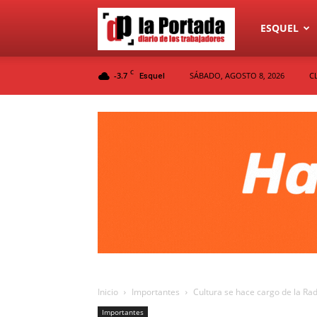
Diario
ESQUEL
C
-3.7
SÁBADO, AGOSTO 8, 2026
C
Esquel
La
Portada
Inicio
Importantes
Cultura se hace cargo de la Rad
Importantes