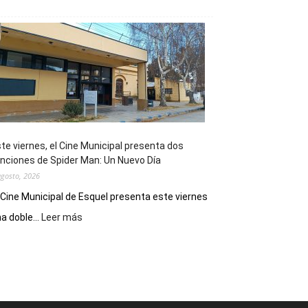
Esquel
mostró
su
potencial
como
destino
de
reuniones
y
eventos
te viernes, el Cine Municipal presenta dos
deportivos
nciones de Spider Man: Un Nuevo Día
agosto, 2026
 Cine Municipal de Esquel presenta este viernes
:
a doble...
Leer más
Este
viernes,
el
Cine
Municipal
presenta