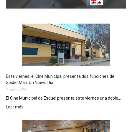
Este viernes, el Cine Municipal presenta dos funciones de
Spider Man: Un Nuevo Día
7 agosto, 2026
El Cine Municipal de Esquel presenta este viernes una doble...
:
Leer más
Este
viernes,
el
Cine