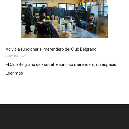
Municipal
presenta
dos
funciones
de
Spider
Man:
Un
Volvió a funcionar el merendero del Club Belgrano
Nuevo
7 agosto, 2026
Día
El Club Belgrano de Esquel reabrió su merendero, un espacio...
:
Leer más
Volvió
a
funcionar
el
merendero
del
Club
Belgrano