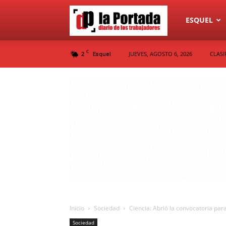
Diario
ESQUEL
C
2
JUEVES, AGOSTO 6, 2026
CLASI
Esquel
La
Portada
Inicio
Sociedad
Ciencia: Abrió la convocatoria pa
Sociedad