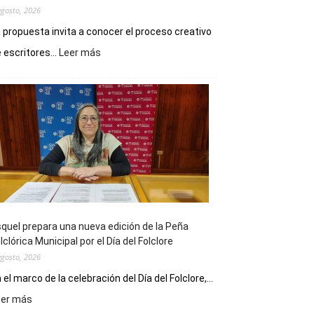
agosto, 2026
 propuesta invita a conocer el proceso creativo
:
 escritores...
Leer más
La
Biblioteca
Municipal
celebra
sus
90
años
con
un
Conversatorio
de
quel prepara una nueva edición de la Peña
Escritores
lclórica Municipal por el Día del Folclore
Locales
agosto, 2026
 el marco de la celebración del Día del Folclore,...
:
eer más
Esquel