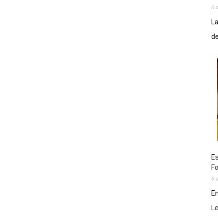
6 
La
de
Es
Fo
6 
En
L