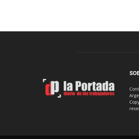
SO
Cont
Arge
Copy
rese