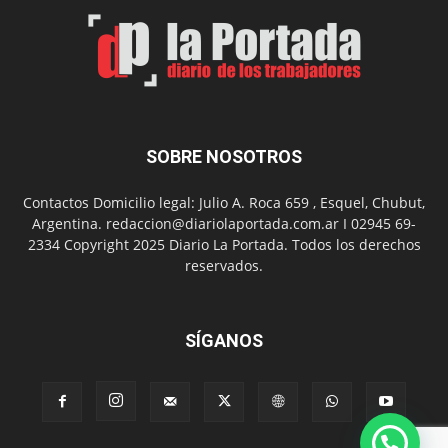
Un
Nuevo
Día
SOBRE NOSOTROS
Contactos Domicilio legal: Julio A. Roca 659 , Esquel, Chubut,
Argentina. redaccion@diariolaportada.com.ar I 02945 69-
2334 Copyright 2025 Diario La Portada. Todos los derechos
reservados.
SÍGANOS