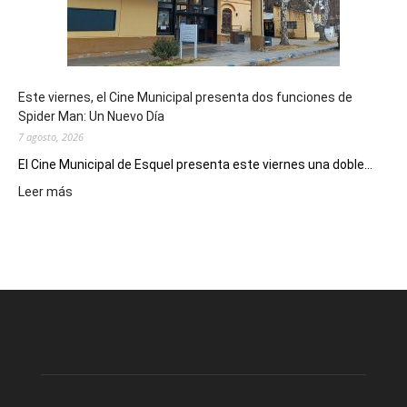
destino
de
reuniones
y
eventos
Este viernes, el Cine Municipal presenta dos funciones de
deportivos
Spider Man: Un Nuevo Día
7 agosto, 2026
El Cine Municipal de Esquel presenta este viernes una doble...
:
Leer más
Este
viernes,
el
Cine
Municipal
presenta
dos
funciones
de
Spider
Man: