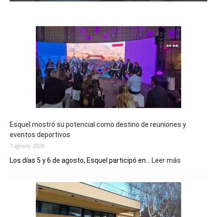
Esquel mostró su potencial como destino de reuniones y
eventos deportivos
7 agosto, 2026
:
Los días 5 y 6 de agosto, Esquel participó en...
Leer más
Esquel
mostró
su
potencial
como