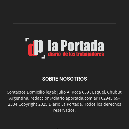
intoxicaciones
por
monóxido
de
carbono
SOBRE NOSOTROS
Contactos Domicilio legal: Julio A. Roca 659 , Esquel, Chubut,
Argentina. redaccion@diariolaportada.com.ar I 02945 69-
2334 Copyright 2025 Diario La Portada. Todos los derechos
reservados.