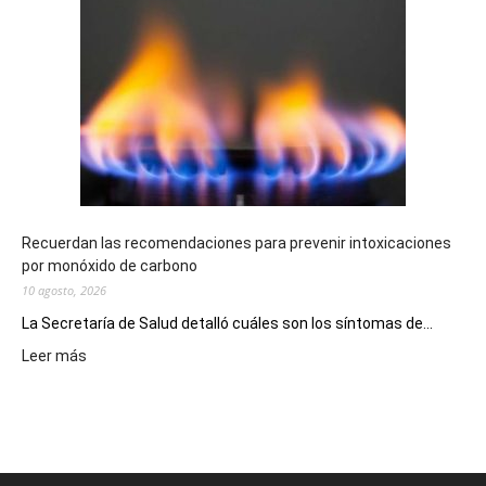
Chubutense
repartió
premios
millonarios
en
toda
la
provincia
Recuerdan las recomendaciones para prevenir intoxicaciones
por monóxido de carbono
10 agosto, 2026
La Secretaría de Salud detalló cuáles son los síntomas de...
:
Leer más
Recuerdan
las
recomendaciones
para
prevenir