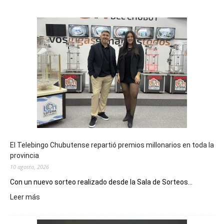
El Telebingo Chubutense repartió premios millonarios en toda la
provincia
10 agosto, 2026
Con un nuevo sorteo realizado desde la Sala de Sorteos...
:
Leer más
El
Telebingo