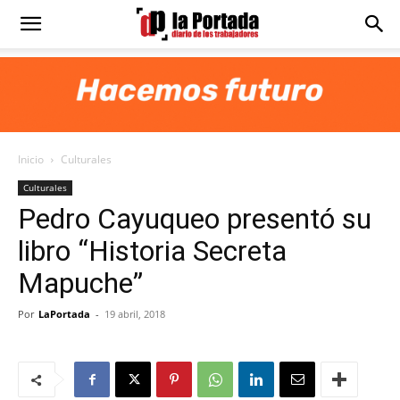
Diario
La
Inicio
Culturales
Portada
Culturales
Pedro Cayuqueo presentó su
libro “Historia Secreta
Mapuche”
Por
LaPortada
-
19 abril, 2018