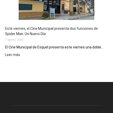
destino
de
reuniones
y
eventos
Este viernes, el Cine Municipal presenta dos funciones de
deportivos
Spider Man: Un Nuevo Día
7 agosto, 2026
El Cine Municipal de Esquel presenta este viernes una doble...
:
Leer más
Este
viernes,
el
Cine
Municipal
presenta
dos
funciones
de
Spider
Man: