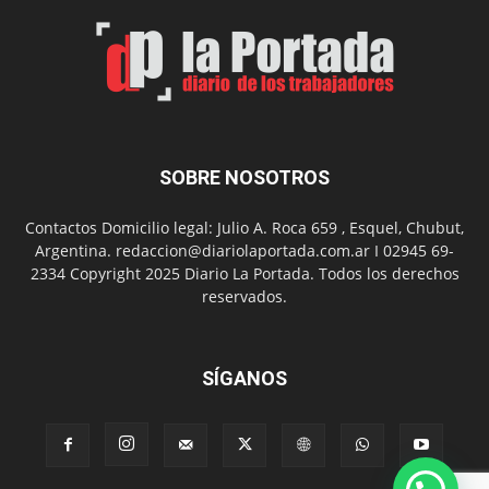
Un
Nuevo
Día
SOBRE NOSOTROS
Contactos Domicilio legal: Julio A. Roca 659 , Esquel, Chubut,
Argentina. redaccion@diariolaportada.com.ar I 02945 69-
2334 Copyright 2025 Diario La Portada. Todos los derechos
reservados.
SÍGANOS