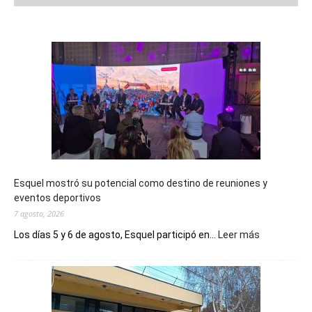
Esquel mostró su potencial como destino de reuniones y
eventos deportivos
7 agosto, 2026
:
Los días 5 y 6 de agosto, Esquel participó en...
Leer más
Esquel
mostró
su
potencial
como