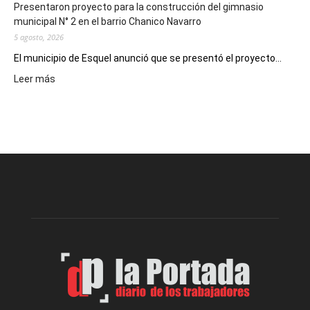
Presentaron proyecto para la construcción del gimnasio
municipal N° 2 en el barrio Chanico Navarro
5 agosto, 2026
El municipio de Esquel anunció que se presentó el proyecto...
:
Leer más
Presentaron
proyecto
para
la
construcción
del
gimnasio
municipal
N°
2
en
el
barrio
Chanico
Navarro