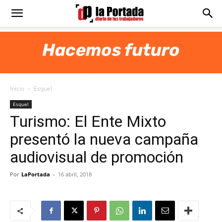
Diario
La
Inicio
Esquel
Portada
Esquel
Turismo: El Ente Mixto
presentó la nueva campaña
audiovisual de promoción
Por
LaPortada
-
16 abril, 2018