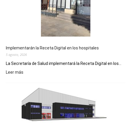
Implementarán la Receta Digital en los hospitales
5 agosto, 2026
La Secretaría de Salud implementará la Receta Digital en los...
:
Leer más
Implementarán
la
Receta
Digital
en
los
hospitales