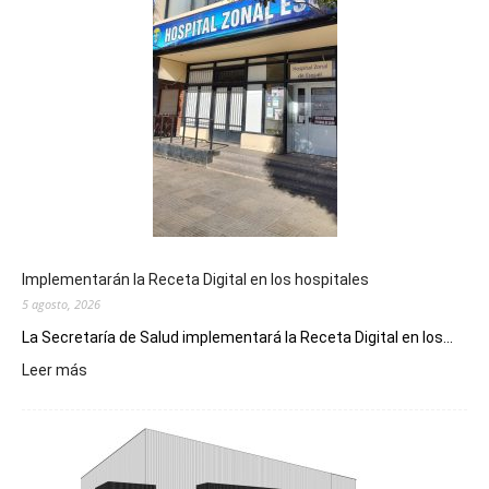
Implementarán la Receta Digital en los hospitales
5 agosto, 2026
La Secretaría de Salud implementará la Receta Digital en los...
:
Leer más
Implementarán
la
Receta
Digital
en