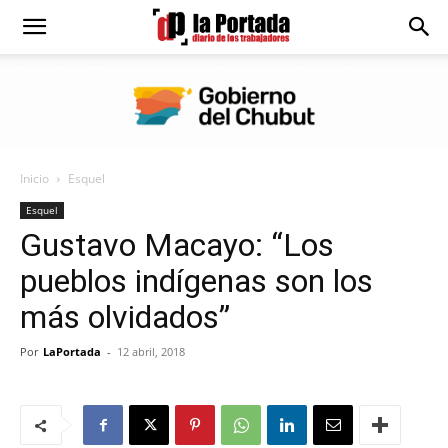
Diario
La
Inicio
Esquel
Portada
Esquel
Gustavo Macayo: “Los
pueblos indígenas son los
más olvidados”
Por
LaPortada
-
12 abril, 2018