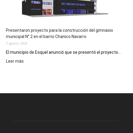
los
hospitales
Presentaron proyecto para la construcción del gimnasio
municipal N° 2 en el barrio Chanico Navarro
5 agosto, 2026
El municipio de Esquel anunció que se presentó el proyecto...
:
Leer más
Presentaron
proyecto
para
la
construcción
del
gimnasio
municipal
N°
2
en