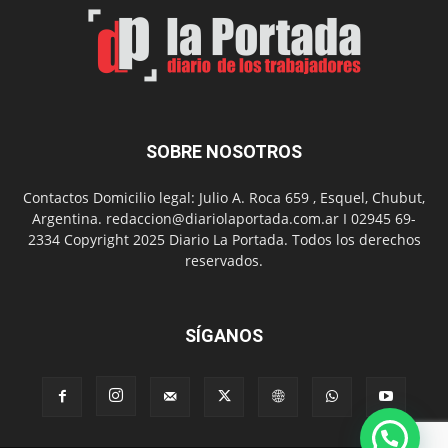
el
barrio
Chanico
Navarro
SOBRE NOSOTROS
Contactos Domicilio legal: Julio A. Roca 659 , Esquel, Chubut,
Argentina. redaccion@diariolaportada.com.ar I 02945 69-
2334 Copyright 2025 Diario La Portada. Todos los derechos
reservados.
SÍGANOS