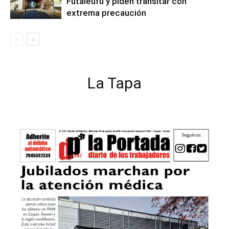
Futaleufú y piden transitar con
extrema precaución
La Tapa