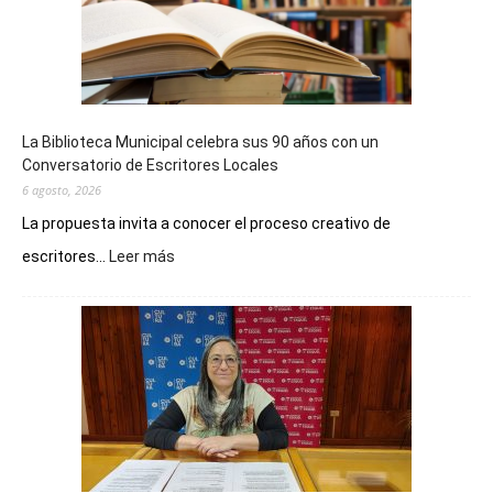
La Biblioteca Municipal celebra sus 90 años con un
Conversatorio de Escritores Locales
6 agosto, 2026
La propuesta invita a conocer el proceso creativo de
:
escritores...
Leer más
La
Biblioteca
Municipal
celebra
sus
90
años
con
un
Conversatorio