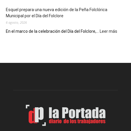
de
Esquel prepara una nueva edición de la Peña Folclórica
Escritores
Municipal por el Día del Folclore
Locales
6 agosto, 2026
:
En el marco de la celebración del Día del Folclore,...
Leer más
Esquel
prepar
una
nueva
edición
de
la
Peña
Folclór
Municip
por
el
Día
del
Folclor