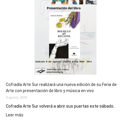
cierre
general
de
los
Juegos
Epade
2027
Cofradía Arte Sur realizará una nueva edición de su Feria de
Arte con presentación de libro y música en vivo
8 agosto, 2026
Cofradía Arte Sur volverá a abrir sus puertas este sábado...
:
Leer más
Cofradía
Arte