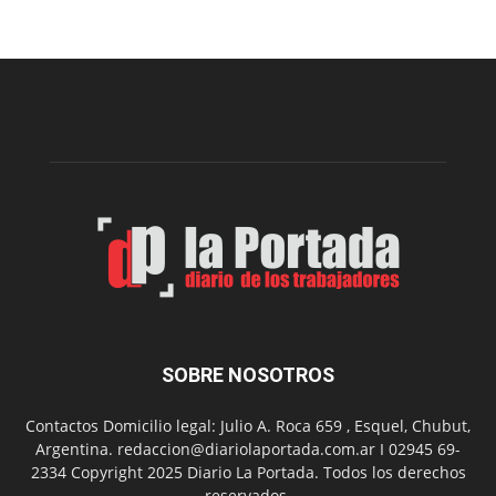
Sur
realizará
una
nueva
edición
de
su
Feria
de
Arte
con
presentación
de
libro
y
música
SOBRE NOSOTROS
en
vivo
Contactos Domicilio legal: Julio A. Roca 659 , Esquel, Chubut,
Argentina. redaccion@diariolaportada.com.ar I 02945 69-
2334 Copyright 2025 Diario La Portada. Todos los derechos
reservados.